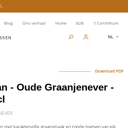
5.
Blog
Ons verhaal
Home
B2B
't ConVINium
NL
USSEN
ROSÉ WIJNEN
GESCHENKVERPAKKINGEN
SHERRY
Download PDF
FRANKRIJK
GIN
n - Oude Graanjenever -
cl
ITALIË
DIVERSE
SPANJE
ENEVER
OOSTENRIJK
r met karaktervolle graansmaak en ronde toetsen van eik.