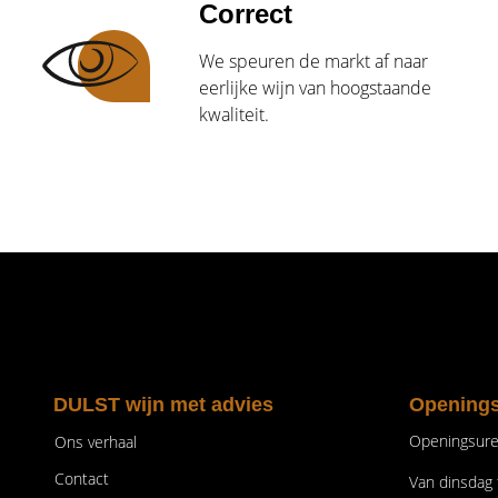
Correct
We speuren de markt af naar
eerlijke wijn van hoogstaande
kwaliteit.
DULST wijn met advies
Opening
Openingsur
Ons verhaal
Contact
Van dinsdag t