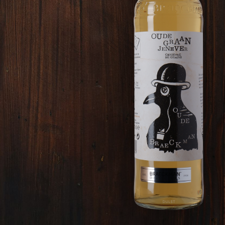
BELGIË
BELGIË
ORANGE WIJNEN
NIET ALC
FRANKRIJK
ITALIË
SPANJE
OOSTENRIJK
BELGIË