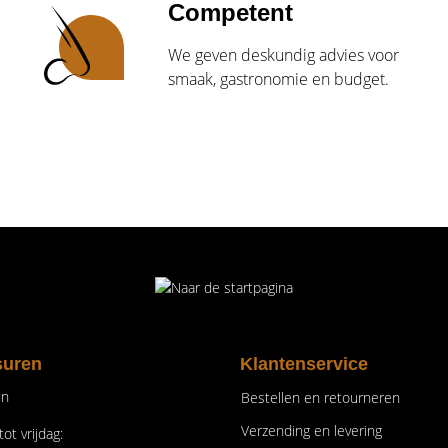
Competent
We geven deskundig advies voor
smaak, gastronomie en budget.
suren
Klantenservice
en
Bestellen en retourneren
Verzending en levering
ot vrijdag: