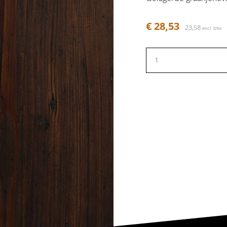
€ 28,53
23,58
excl. btw
OHOLISCH