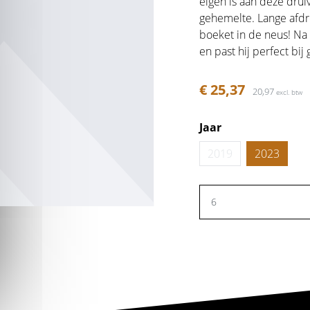
eigen is aan deze drui
gehemelte. Lange afdr
boeket in de neus! Na 
en past hij perfect bij
OHOLISCH
€ 25,37
20,97
excl. btw
Jaar
2019
2023