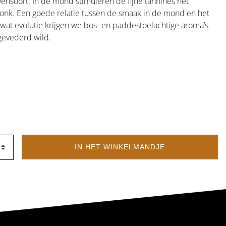
vensoort. In de mond stimuleren de fijne tannines het
onk. Een goede relatie tussen de smaak in de mond en het
wat evolutie krijgen we bos- en paddestoelachtige aroma’s
 gevederd wild.
IN HET WINKELMANDJE