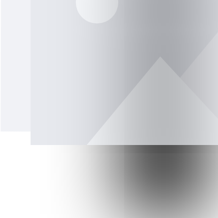
BELGIË
BELGIË
ORANGE WIJNEN
NIET ALC
FRANKRIJK
ITALIË
SPANJE
OOSTENRIJK
BELGIË