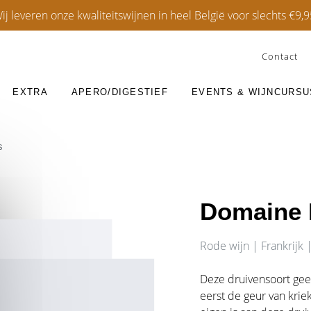
ij leveren onze kwaliteitswijnen in heel België voor slechts €9,9
Contact
EXTRA
APERO/DIGESTIEF
EVENTS & WIJNCURS
S
JNEN
KPAKETTEN
SCHUIMWIJNEN
DEGUSTATIEBOXEN
PORTO
K
FRANKRIJK
EAU-DE-VIE
Domaine R
S
ITALIË
RHUM
Rode wijn | Frankrijk 
SPANJE
Deze druivensoort geef
eerst de geur van krie
JK
BELGIUM