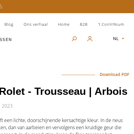
5.
Blog
Ons verhaal
Home
B2B
't ConVINium
NL
USSEN
ROSÉ WIJNEN
GESCHENKVERPAKKINGEN
SHERRY
Download PDF
FRANKRIJK
GIN
olet - Trousseau | Arbois
ITALIË
DIVERSE
| 2023
SPANJE
t een lichte, doorschijnende kersachtige kleur. In de neus
ken, dan van aarbeien en vervolgens een kruidige geur die
OOSTENRIJK