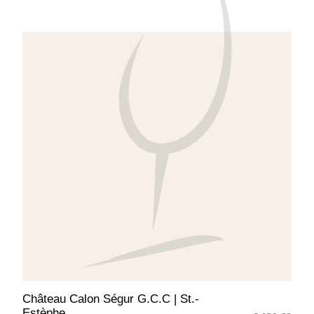
body in de mond, sappig met zachte tannine
en een pittige finale.
Château Calon Ségur G.C.C | St.-
Estèphe