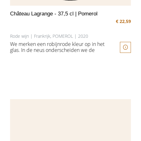
Château Lagrange - 37,5 cl | Pomerol
€ 22,59
Rode wijn | Frankrijk, POMEROL | 2020
We merken een robijnrode kleur op in het
DETA
glas. In de neus onderscheiden we de
aroma's van zwarte bessen en peper. In de
mond een rustiek pallet met mooi
afgeronde tannines. Strelend zacht in de
mond met een lange finale.