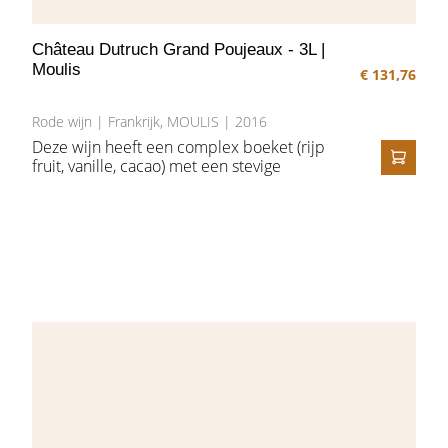
Château Dutruch Grand Poujeaux - 3L |
Moulis
€ 131,76
Rode wijn | Frankrijk, MOULIS | 2016
Deze wijn heeft een complex boeket (rijp
fruit, vanille, cacao) met een stevige
IN HE
structuur. In de mond een explosie van rijpe
vruchten en kruidige toetsen, een
verleidelijke wijn met veel souplesse en
finesse binnen Médoc. Het is een
uitgebalanceerde en klassieke Bordeaux
met stevige tannine, vleugen van kaneel en
broodkruim.