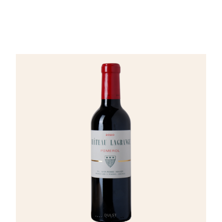
gulzig en romig middenpalet. De aciditeit en
tannine versmelten harmonieus en liften
deze wijn naar een hoger niveau. De
uitbundige en lange afdronk wordt
gedomineerd door rook, zwart fruit en zelfs
verfrissende muntsmaken.