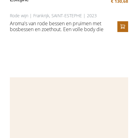
€ 130,68
Rode wijn | Frankrijk, SAINT-ESTEPHE | 2023
Aroma's van rode bessen en pruimen met
bosbessen en zoethout. Een volle body die
IN HE
verfijnd en gepolijst aanvoelt door de
verfijnde tannines die prachtig geïntegreerd
zijn met het fruit. Frisse en aanhoudende
afdronk.