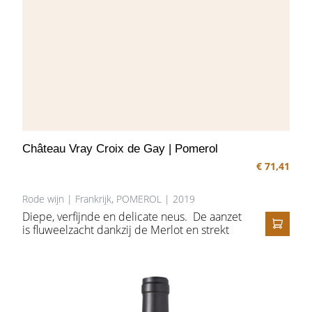
Château Vray Croix de Gay | Pomerol
€ 71,41
Rode wijn | Frankrijk, POMEROL | 2019
Diepe, verfijnde en delicate neus. De aanzet
is fluweelzacht dankzij de Merlot en strekt
IN HE
zicht uit in een sensuele en precieze
afdronk, ondersteund door tannines met
een grote zuiverheid.