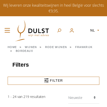
Wij leveren onze kwaliteitswijnen in heel België voor slechts
€9,95.
NL
HOME
WIJNEN
RODE WIJNEN
FRANKRIJK
BORDEAUX
Filters
FILTER
1 - 24 van 219 resultaten