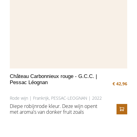
Château Carbonnieux rouge - G.C.C. |
Pessac Léognan
€ 42,96
Rode wijn | Frankrijk, PESSAC-LEOGNAN | 2022
Diepe robijnrode kleur. Deze wijn opent
met aroma's van donker fruit zoals
IN HE
bosbessen en bramen. Na beluchten
onthult de wijn z'n ware aard en
gelaagdheid: hyacint, rozen, kruidigheid en
drop. De aanzet in de mond is zacht met