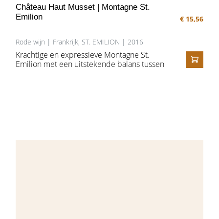
Château Haut Musset | Montagne St.
Emilion
€ 15,56
Rode wijn | Frankrijk, ST. EMILION | 2016
Krachtige en expressieve Montagne St.
Emilion met een uitstekende balans tussen
IN HE
de finesse van het hout en de vlezige
fruitsmaken.