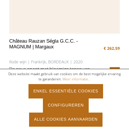
Château Rauzan Ségla G.C.C. -
MAGNUM | Margaux
€ 262,59
Rode wijn | Frankrijk, BORDEAUX | 2020
De neus opent met bloemige tonen van
centifolia rozen en meidoorn. Na walsen
Deze website maakt gebruik van cookies om de best mogelijke ervaring
IN HE
te garanderen.
Meer informatie...
ontwikkelt zich een duidelijk waarneembare
chocoladetoets, gecombineerd met praliné
en koffie. Zachte aanzet in de mond met
ENKEL ESSENTIËLE COOKIES
fijne en rijpe tannine. De 2020 vintage is
complex en krachtig.
CONFIGUREREN
ALLE COOKIES AANVAARDEN