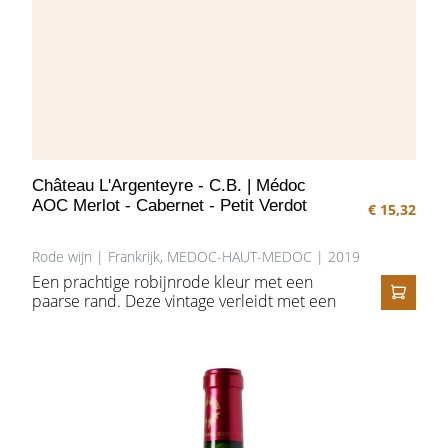
Château L'Argenteyre - C.B. | Médoc
AOC Merlot - Cabernet - Petit Verdot
€ 15,32
Rode wijn | Frankrijk, MEDOC-HAUT-MEDOC | 2019
Een prachtige robijnrode kleur met een
paarse rand. Deze vintage verleidt met een
IN HE
boeket van framboos, zwarte bessen en
subtiele vanille-aroma's. Pittige aanzet
waarbij de tannine langzaam aan verschijnen
en de wijn voorzien van de nodige structuur.
Volle, sappige wijn met een aromatische
finale. Een typische, harmonieuze Médoc.