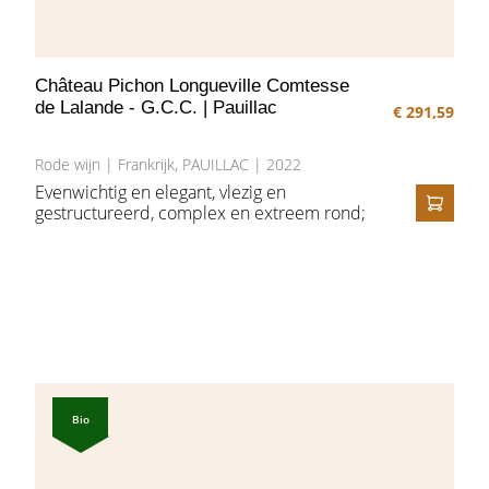
Château Pichon Longueville Comtesse
de Lalande - G.C.C. | Pauillac
€ 291,59
Rode wijn | Frankrijk, PAUILLAC | 2022
Evenwichtig en elegant, vlezig en
gestructureerd, complex en extreem rond;
IN HE
een fijne Pauillac volgens Pichon Comtesse,
met tonen van bramen, frambozen, een
vleugje graniet en ceder. In de mond,
extreem goed geïntegreerde tannines en
een uitzonderlijke zachtheid.
Bio