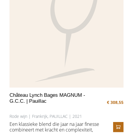
Château Lynch Bages MAGNUM -
G.C.C. | Pauillac
€ 308,55
Rode wijn | Frankrijk, PAUILLAC | 2021
Een klassieke blend die jaar na jaar finesse
combineert met kracht en complexiteit,
IN HE