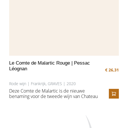
Le Comte de Malartic Rouge | Pessac
Léognan
€ 26,31
Rode wijn | Frankrijk, GRAVES | 2020
Deze Comte de Malartic is de nieuwe
benaming voor de tweede wijn van Chateau
IN HE
Malartic. Diepe paarsblauwe kleur en
aroma's van pruim, cassis en confituur van
aalbes. Naast het fruit ruiken we in de
achtergrond toetsen van potloodslijpsel,
schors en zwarte peper. Medium tot volle