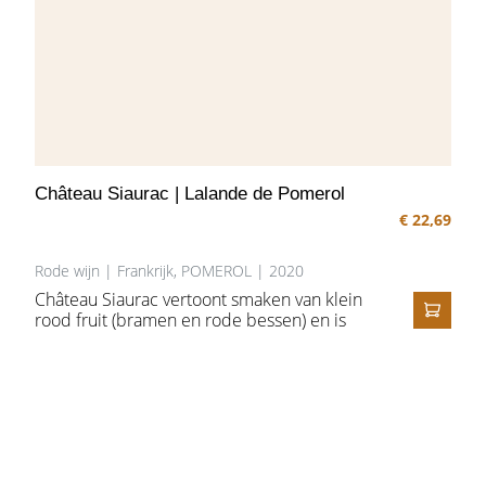
Château Siaurac | Lalande de Pomerol
€ 22,69
Rode wijn | Frankrijk, POMEROL | 2020
Château Siaurac vertoont smaken van klein
rood fruit (bramen en rode bessen) en is
IN HE
daarom een wijn die zich onderscheidt door
zijn charme en elegantie. Krachtig in de
mond met een lange afdronk.