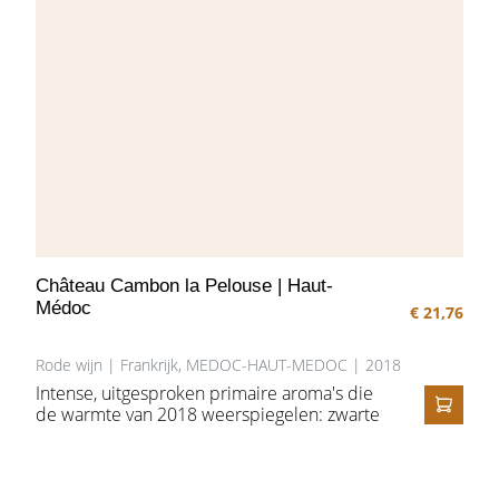
Château Cambon la Pelouse | Haut-
Médoc
€ 21,76
Rode wijn | Frankrijk, MEDOC-HAUT-MEDOC | 2018
Intense, uitgesproken primaire aroma's die
de warmte van 2018 weerspiegelen: zwarte
IN HE
bessen, groene paprika en gedroogde
kruiden. De afdronk vertoont dan weer een
complexiteit met smaken van grafiet,