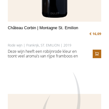
Château Corbin | Montagne St. Emilion
€ 16,09
Rode wijn | Frankrijk, ST. EMILION | 2019
Deze wijn heeft een robijnrode kleur en
toont veel aroma's van rijpe framboos en
IN HE
blauwe bosbes, maar ook discrete getoaste
toetsen van de eiken vaten. Het is een
aangename medium tot full-bodied wijn
met een mooie balans, rond en soepel om
te drinken.