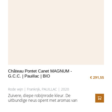
Château Pontet Canet MAGNUM -
G.C.C. | Pauillac | BIO
€ 291,55
Rode wijn | Frankrijk, PAUILLAC | 2020
Zuivere, diepe robijnrode kleur. De
uitbundige neus opent met aromas van
IN HE
zwarte bessen, pioenrozen en zoethout.
Genereus en vol in aanzet, gevolgd door een