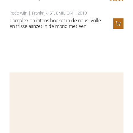
Rode wijn | Frankrijk, ST. EMILION | 2019
Complex en intens boeket in de neus. Volle
en frisse aanzet in de mond met een
IN HE
aanhoudende afdronk. Een St.-Emilion met
grote klasse!