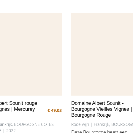
t subtiele kruidige
 boeket blijft
an in zijn jeugdige
ns gesloten
s deze wijn vol en
et een mooie
 bijzonder zachte
afdronk is
 lang en
vol fruit en finesse.
ert Sounit rouge
Domaine Albert Sounit -
Vignes | Mercurey
Bourgogne Vieilles Vignes |
€ 49,03
Bourgogne Rouge
Frankrijk, BOURGOGNE COTES
Rode wijn | Frankrijk, BOURGOG
 | 2022
Deze Bourgogne heeft een