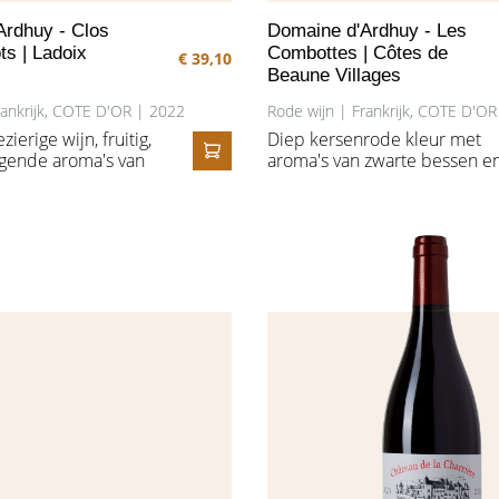
Ardhuy - Clos
Domaine d'Ardhuy - Les
s | Ladoix
Combottes | Côtes de
€ 39,10
Beaune Villages
rankrijk, COTE D'OR | 2022
Rode wijn | Frankrijk, COTE D'O
zierige wijn, fruitig,
Diep kersenrode kleur met
ngende aroma's van
aroma's van zwarte bessen e
IN HET WINKELMANDJE
 kers en zachte
donkere kersen. Fris, fruitig 
okka. In de mond is
vlezig in de mond. De
n rond.
afwezigheid van hout benadr
de intense fruitsmaken.