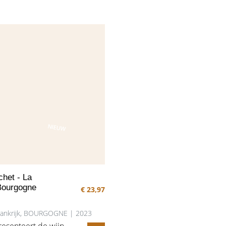
rode bessen en
smaak is vol en sappig, maar
De wijn bevat een
tegelijkertijd verfijnd, met ee
id, door de
complexe en langdurige
gere zuurtegraad
afdronk. De delicate houtrijp
 noir. Kenmerk van
is naadloos verweven met de
ie zijn de duidelijk
rijke variatie aan fruitaroma's.
annines waardoor
Een wijn om nog enkele jare
kkelijk tientallen
weg te leggen.
olueren.
NIEUW
het - La
 Bourgogne
€ 23,97
Frankrijk, BOURGOGNE | 2023