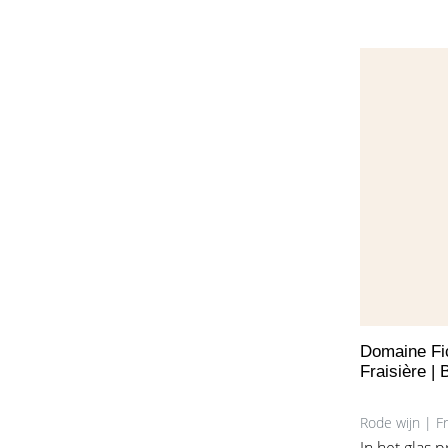
van kleine 
aardbeien. 
mooie frishe
typische ho
van de pinot
hun vinificat
aanwezige t
de wijn gema
jaren kan ev
Domaine Fic
Fraisière |
Rode wijn | 