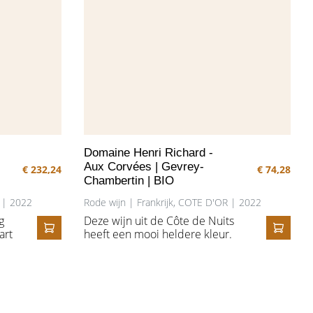
Domaine Henri Richard -
Aux Corvées | Gevrey-
€ 232,24
€ 74,28
Chambertin | BIO
R | 2022
Rode wijn | Frankrijk, COTE D'OR | 2022
g
Deze wijn uit de Côte de Nuits
art
heeft een mooi heldere kleur.
IN HET WINKELMANDJE
IN HE
e.
De neus bevat veel klein rood
h
fruit als rode bes en kers,
samen met kruiden en toetsen
p
van bosgrond. In de mond mooi
g.
fris met soepele tannine en veel