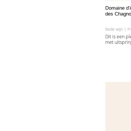
Domaine d'
des Chagnot
Rode wijn | F
Dit is een ple
met uitspri
framboos en
vanille en m
hij soepel e