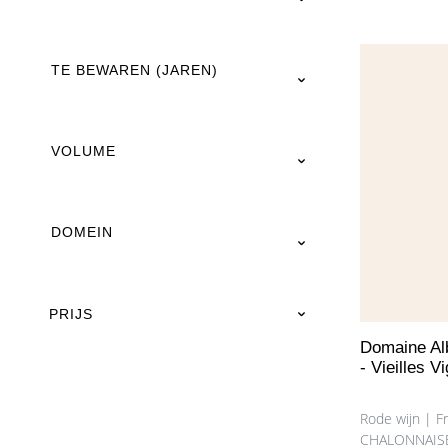
aangevuld me
toetsen. Het
verfijnd en k
fase enigszi
TE BEWAREN (JAREN)
overkomen.
In de mond i
krachtig, m
structuur en
tannine. De 
VOLUME
opmerkelijk
evenwichtig, 
DOMEIN
PRIJS
Domaine Alb
- Vieilles 
Rode wijn | 
CHALONNAISE