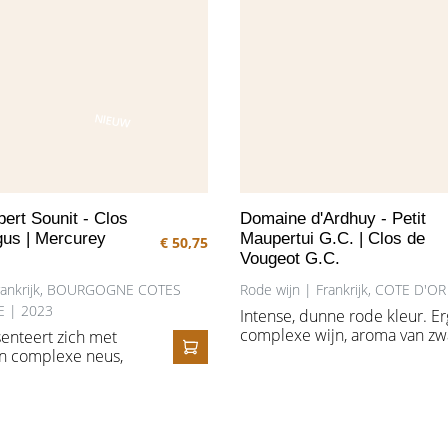
OHOLISCH
NIEUW
ert Sounit - Clos
Domaine d'Ardhuy - Petit
gus | Mercurey
Maupertui G.C. | Clos de
€ 50,75
Vougeot G.C.
Frankrijk, BOURGOGNE COTES
Rode wijn | Frankrijk, COTE D'O
 | 2023
Intense, dunne rode kleur. Er
complexe wijn, aroma van zw
enteert zich met
fruit , bloemen, tabak en koffi
n complexe neus,
IN HET WINKELMANDJE
In de mond erg rijk, maar toc
ijnde elegantie.
zo finessevol, ronde tannines,
donker fruit, zoals
lange finale. De wijn wordt o
uwe bessen en
z'n best na 10 jaar fleslagerin
den harmonieus