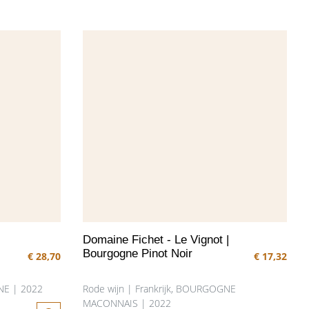
fruit, aangevuld met kruidige
toetsen van de rijping op hout,
een wijn met elegantie. De
afdronk is fris en harmonieus.
Domaine Fichet - Le Vignot |
Bourgogne Pinot Noir
€ 28,70
€ 17,32
NE | 2022
Rode wijn | Frankrijk, BOURGOGNE
MACONNAIS | 2022