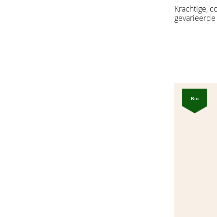
Krachtige, 
gevarieerde
donkere vru
kersen en b
geroosterde
chocolade e
Een wijn me
(voor Pinot 
fruitige afd
Bio