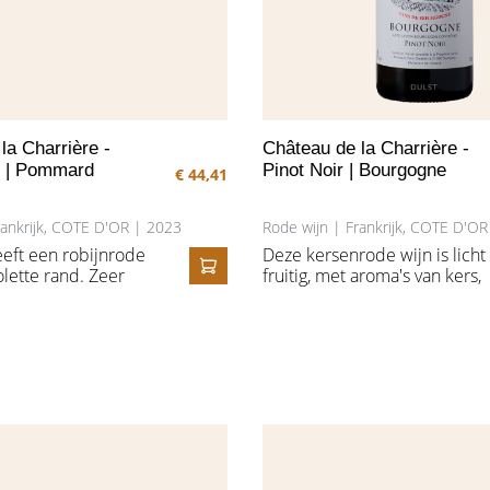
la Charrière -
Château de la Charrière -
s | Pommard
Pinot Noir | Bourgogne
€ 44,41
rankrijk, COTE D'OR | 2023
Rode wijn | Frankrijk, COTE D'O
eeft een robijnrode
Deze kersenrode wijn is licht
olette rand. Zeer
fruitig, met aroma's van kers,
IN HET WINKELMANDJE
rijk in de neus met
aalbes en rode bessen. Het
xe verscheidenheid
geheel is afgewerkt met een
. Sappige rode
mooie houttoets en kruidighe
lbes en aardbei.
In de mond soepele tannines
lle smaak met een
met kruidige toetsen. De wijn
 afdronk.
kan jeugdig gedronken word