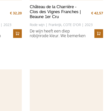
Château de la Charrière -
Clos des Vignes Franches |
€ 32,20
€ 42,57
Beaune 1er Cru
R | 2023
Rode wijn | Frankrijk, COTE D'OR | 2023
De wijn heeft een diep
n
robijnrode kleur. We bemerken
IN HET WINKELMANDJE
IN HE
en
kersen en veel rood fruit, met
een toets van vanille. In de
ukt
mond is de wijn eerst zacht, dan
vol en levendig met mooie
fruitigheid, versterkt door een
kruidige toets. Een weelderige
afdronk.