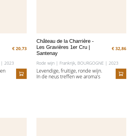
Château de la Charrière -
Les Gravières 1er Cru |
€ 20,73
€ 32,86
Santenay
R | 2023
Rode wijn | Frankrijk, BOURGOGNE | 2023
 en
Levendige, fruitige, ronde wijn.
In de neus treffen we aroma's
IN HET WINKELMANDJE
IN HE
van klein rood fruit. Het is een
mooi evenwichtige wijn met
id.
voldoende tannine en structuur
om lang te rijpen.
en.