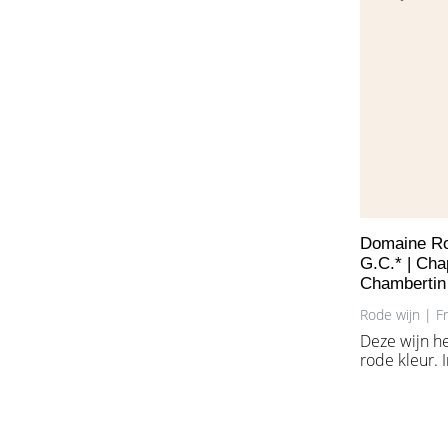
Domaine Ros
G.C.* | Cha
Chambertin
Rode wijn | F
Deze wijn he
rode kleur. 
vooral kerse
fijne framb
In de mond 
halfvolle wi