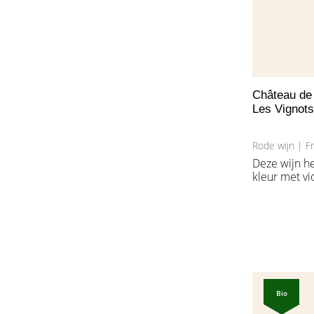
Château de 
Les Vignot
Rode wijn | F
Deze wijn h
kleur met vi
aromatisch, 
een comple
aan aroma's
vruchten, aa
Sappige, vo
persistente
Bio