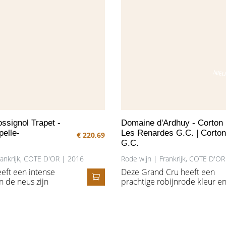
NIE
signol Trapet -
Domaine d'Ardhuy - Corton
pelle-
Les Renardes G.C. | Corton
€ 220,69
G.C.
rankrijk, COTE D'OR | 2016
Rode wijn | Frankrijk, COTE D'O
eft een intense
Deze Grand Cru heeft een
In de neus zijn
prachtige robijnrode kleur e
IN HET WINKELMANDJE
n, zwarte bes en
een expressieve neus vol ro
ozen waar te nemen.
fruit, rode en zwarte pruimen
krijgen we een
aangevuld met subtiele tone
jn met impressies
van flesrijping, zoals tabak. D