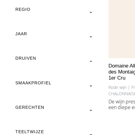
BELGIË
BELGIË
REGIO
ORANGE WIJNEN
NIET ALC
JAAR
FRANKRIJK
ITALIË
DRUIVEN
SPANJE
Domaine Alb
des Montai
1er Cru
OOSTENRIJK
SMAAKPROFIEL
Rode wijn | 
BELGIË
CHALONNAISE
De wijn pres
een diepe e
GERECHTEN
met een verf
Aroma’s van 
bramen, bla
kersen, wor
TEELTWIJZE