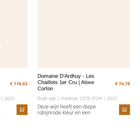
UW
Domaine D'Ardhuy - Les
Chaillots 1er Cru | Aloxe
€ 118,63
€ 74,78
Corton
R | 2022
Rode wijn | Frankrijk, COTE D'OR | 2022
Deze wijn heeft een diepe
n
robijnrode kleur en een
IN HET WINKELMANDJE
IN HE
od
complex aroma van bosfruit,
,
met subtiele tonen van tabak en
n
kreupelhout, verfrist door
e
minerale ondertonen. In de