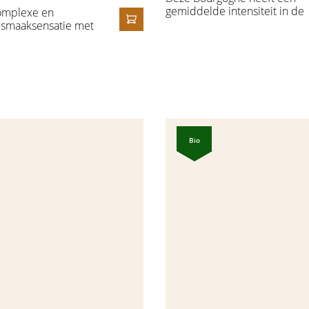
gemiddelde intensiteit in de
complexe en
neus waarbij de geuren van
 smaaksensatie met
IN HET WINKELMANDJE
rood en zwart fruit zoals kers,
chten (zwarte
pruim en aardbei meteen
osbessen),
opvallen. In de achtergrond
 koffiebonen,
merken we ook een toets van
n zwarte peper.
zwarte peper, mokka, vanille
t een volle body
drop.
Noir) en een lange,
ronk.
Bio